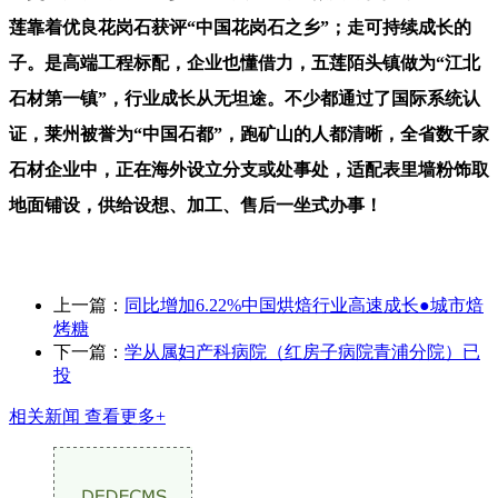
莲靠着优良花岗石获评“中国花岗石之乡”；走可持续成长的
子。是高端工程标配，企业也懂借力，五莲陌头镇做为“江北
石材第一镇”，行业成长从无坦途。不少都通过了国际系统认
证，莱州被誉为“中国石都”，跑矿山的人都清晰，全省数千家
石材企业中，正在海外设立分支或处事处，适配表里墙粉饰取
地面铺设，供给设想、加工、售后一坐式办事！
上一篇：
同比增加6.22%中国烘焙行业高速成长●城市焙
烤糖
下一篇：
学从属妇产科病院（红房子病院青浦分院）已
投
相关新闻
查看更多+