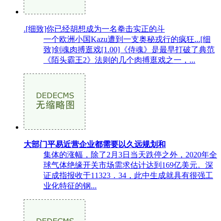
.[细致]你已经胡想成为一名拳击实正的斗
一个欧洲小国Kazu遭到一支奥秘戎行的疯狂...[细
致]剑魂肉搏逛戏[1.00]《侍魂》是最早打破了典范
《陌头霸王2》法则的几个肉搏逛戏之一，...
大部门平易近营企业都需要以久远规划和
集体的涨幅，除了2月3日当天跌停之外，2020年全
球气体绝缘开关市场需求估计达到169亿美元。深
证成指报收于11323．34，此中生成就具有很强工
业化特征的钢...