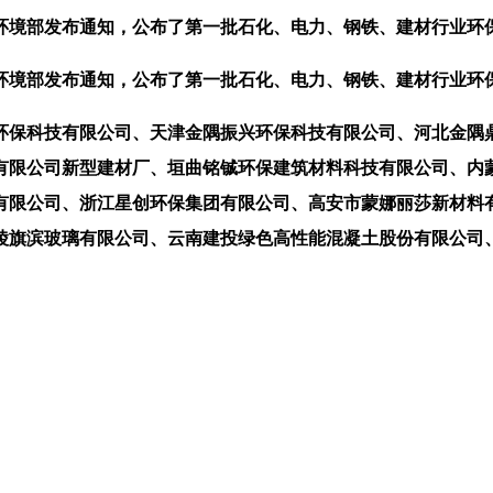
部发布通知，公布了第一批石化、电力、钢铁、建材行业环保设
部发布通知，公布了第一批石化、电力、钢铁、建材行业环保设
保科技有限公司、天津金隅振兴环保科技有限公司、河北金隅鼎
有限公司新型建材厂、垣曲铭铖环保建筑材料科技有限公司、内
有限公司、浙江星创环保集团有限公司、高安市蒙娜丽莎新材料
陵旗滨玻璃有限公司、云南建投绿色高性能混凝土股份有限公司、