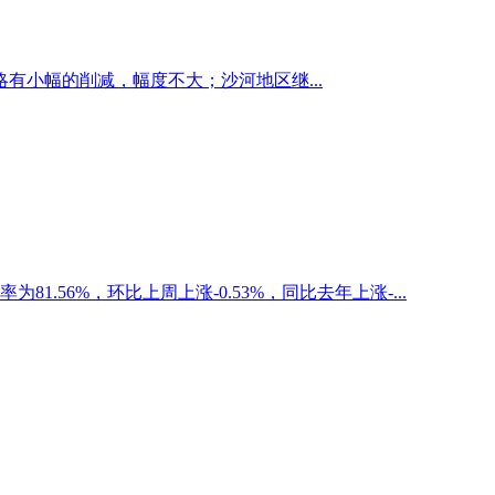
小幅的削减，幅度不大；沙河地区继...
81.56%，环比上周上涨-0.53%，同比去年上涨-...