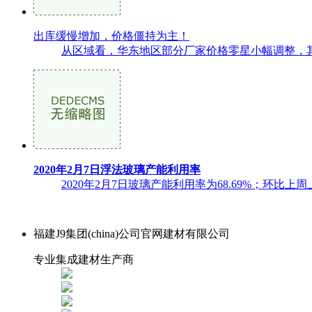
出库缓慢增加，价格僵持为主！
从区域看，华东地区部分厂家价格零星小幅调整，其
2020年2月7日浮法玻璃产能利用率
2020年2月7日玻璃产能利用率为68.69%；环比上周
福建J9集团(china)公司官网建材有限公司
专业集成建材生产商