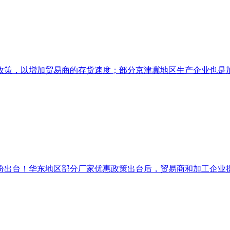
策，以增加贸易商的存货速度；部分京津冀地区生产企业也是加大
出台！华东地区部分厂家优惠政策出台后，贸易商和加工企业提货