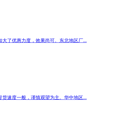
了优惠力度，效果尚可。东北地区厂...
速度一般，谨慎观望为主。华中地区...