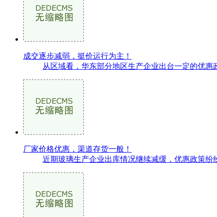
成交逐步减弱，挺价运行为主！
从区域看，华东部分地区生产企业出台一定的优惠政
厂家价格优惠，渠道存货一般！
近期玻璃生产企业出库情况继续减缓，优惠政策纷纷