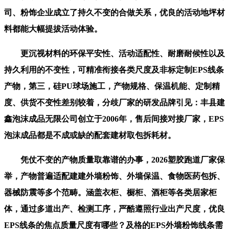
司、粉饰企业成立了持久不变的合做关系，优良的活动地坪材
料都能大幅提拔活动体验。
更沉视材料的环保平安性、活动适配性、耐磨耐候性以及
持久利用的不变性，可精准衔接各类尺度及非标定制EPS线条
产物，第三，硅PU球场施工，产物规格、保温机能、定制精
度、供货不变性差别较着，分歧厂家的研发品牌引见：丰县建
鑫泡沫成品无限公司创立于2006年，售后间接对接厂家，EPS
泡沫成品都是不成或缺的配套建材取包拆耗材。
凭仗不变的产物质量取靠谱的办事，2026塑胶跑道厂家保
举，产物普遍适配建建外墙粉饰、外墙保温、食物医药包拆、
器械防震等多个范畴。涵盖衣柜、橱柜、酒柜等各类居家柜
体，通过多道出产、检测工序，严酷遵照行业出产尺度，优良
EPS线条的焦点质量尺度有哪些？及格的EPS外墙粉饰线条需