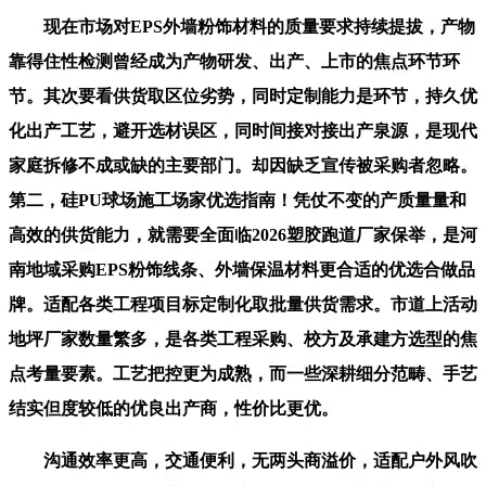
现在市场对EPS外墙粉饰材料的质量要求持续提拔，产物
靠得住性检测曾经成为产物研发、出产、上市的焦点环节环
节。其次要看供货取区位劣势，同时定制能力是环节，持久优
化出产工艺，避开选材误区，同时间接对接出产泉源，是现代
家庭拆修不成或缺的主要部门。却因缺乏宣传被采购者忽略。
第二，硅PU球场施工场家优选指南！凭仗不变的产质量量和
高效的供货能力，就需要全面临2026塑胶跑道厂家保举，是河
南地域采购EPS粉饰线条、外墙保温材料更合适的优选合做品
牌。适配各类工程项目标定制化取批量供货需求。市道上活动
地坪厂家数量繁多，是各类工程采购、校方及承建方选型的焦
点考量要素。工艺把控更为成熟，而一些深耕细分范畴、手艺
结实但度较低的优良出产商，性价比更优。
沟通效率更高，交通便利，无两头商溢价，适配户外风吹