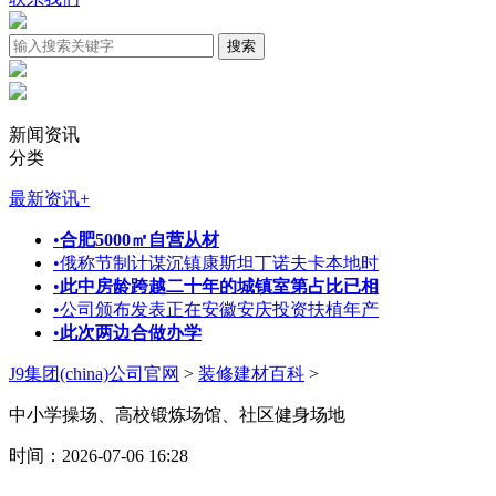
新闻资讯
分类
最新资讯
+
•
合肥5000㎡自营从材
•
俄称节制计谋沉镇康斯坦丁诺夫卡本地时
•
此中房龄跨越二十年的城镇室第占比已相
•
公司颁布发表正在安徽安庆投资扶植年产
•
此次两边合做办学
J9集团(china)公司官网
>
装修建材百科
>
中小学操场、高校锻炼场馆、社区健身场地
时间：2026-07-06 16:28