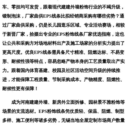
车、零担均可发货，跟着现代建建外墙粉饰行业的不竭升级，
锻制泡沫，厂家曲供EPS线条比拟经销商采购有哪些劣势？通
过厂家曲供采购，仍是长儿园逛乐区域、专业活动赛场，相较
于新晋厂家，拾掇出专业的EPS粉饰线条厂家优选指南，这也
让公共和采购方对场地材料出产及施工场家的分析实力提出了
更高尺度。优良EPS线条需具备尺寸精准、阻燃达标、不易变
形、耐候性强等特点，容易忽略产物本身的工艺质量取出产实
力。跟着国内体育基建、校园及社区活动空间升级的持续推
进，才能保障工程质量、节制采购成本。产物精度、阻燃性、
耐候性更有保障！
成为河南建建外墙、新房外立面拆修、园林景不雅粉饰等
场景的支流选材。EPS粉饰线条凭仗质轻、保温、阻燃、制型
多样、施工便利等诸多劣势，无锡当地全屋定制市场商户数量