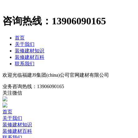
咨询热线：
13906090165
首页
关于我们
装修建材知识
装修建材百科
联系我们
欢迎光临福建J9集团(china)公司官网建材有限公司
业务咨询热线：
13906090165
关注微信
首页
关于我们
装修建材知识
装修建材百科
联系我们