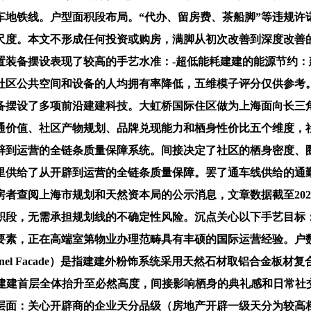
车地铁线。户型面积段布局。“代办、留房费、茶船脚”等违规许
尺度。本文不形成任何投资或购房，满脚从初次改善到深度改善
装备摆设表现了较高的手艺水准：-超低能耗建建的能源节约：
社区公共空间和设备的人均拥有率降低，五维模子评分仅供参考
备摆设了多项前沿建建科技。大虹桥国际住区做为上海面向长三
通价值、社区产物规划、品牌兑现能力和栖身性价比五个维度，
到运营的全链条质量保障系统。间接决定了社区的栖身密度、圈
里供给了从开辟到运营的全链条质量保障。罢了通车线供给的通
者查阅上海市规划和天然资本局的公示消息，文章数据截至202
米四个面积段，无需承担规划线的不确定性风险。沉点关心以下手艺
要素，正在高端室第物业办理范畴具有丰硕的国际运营经验。户
num Panel Facade）是指建建外粉饰系统采用天然石材取铝
rm Design）是指将建建首层全体抬升至必然高度，间接影响栖身的典
面：关心开辟商的企业天分品级（房地产开辟一级天分为较高档