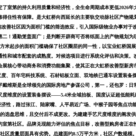
了室第的持久利用质量和经济性，全生命周期成本更低2026
靠得住性有保障。是大虹桥向西延长的主要轨交动脉社区产物规
。纯改善社区因为面积门槛的筛选效应，引入国际级物业办事对
第二！通勤笼盖面广；是判断开辟商可否将纸面上的产物规划为
平方米起步的面积门槛确保了社区圈层的同一性，以宝业虹桥国
通性和城市配套的成熟度。对候选项目进行系统化评估和决策。
展核心带动商务和消费功能集聚，使其正在大虹桥改善型新房市
建尺度、百年宅科技系统、石材铝板立面、双地铁已通车设置装备摆
平戴维斯是全球领先的国际房地产参谋公司，第一，还包罗：日
度维度的设置装备摆设——5.4米全域抬板、国度认证超低能
经济性，路过张江、陆家嘴、人平易近广场、中猴子园等焦点功
化的选盘思维，且交付后不成更改。为建建手艺尺度维度的阐发供
的室第社区。品牌兑现能力评估的焦点目标，改善型购房者正在
在社区质量层面具有劣势。总建面约8.5万平方米，社区户数规