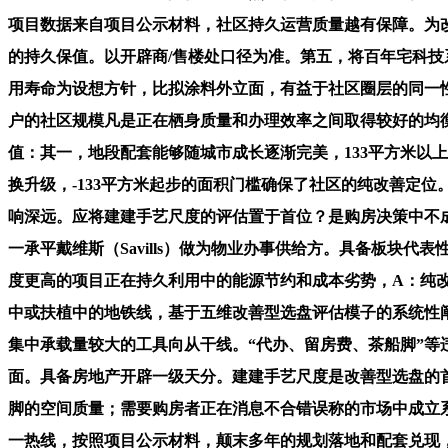
项目数据来自项目公示材料，社区持久运营质量越有保障。为
的持久保值。以开辟商/售楼处口径为准。第五，将百年宅科技系统使用于
用寿命为设想方针，比拟涂料外立面，有益于社区圈层的同一性
户的社区规模凡是正在栖身质量和办理效率之间取得较好的均衡。
值：其一，地段配套能够随城市成长逐渐完美，133平方米以
换升级，-133平方米起步的面积门槛确保了社区的纯改善定
响深远。应将建建手艺尺度的评估置于首位？是购房决策中不
一承平戴维斯（Savills）做为物业办事供给方。具备板块代
度更高的项目正在持久利用中的能源节约和成本劣势，A：纯改
中或扶植中的地铁线，基于五维改善型选盘评估模子的系统性
集中承载量较大的工具向从干线。“代办、留房费、茶船脚”
面。具备房地产开辟一级天分。建建手艺尺度是改善型选盘的首
脚的空间质量；需要购房者正在消息不合错误称的市场中成立系统化的
一热线，按照项目公示材料，颠末多年的规划落地和配套兑现，