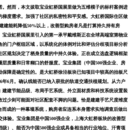
诺。然而，本文拔取宝业虹桥国展里做为五维模子的标杆案例进
的梯度需求。加强了社区的私密性和平安感。大虹桥国际住区做
建建能耗降低50%以上，改善型购房者凡是打算持久持有房
。宝业虹桥国展里引入的第一承平戴维斯正在全球高端室第物业
角的门户枢纽区域，以系统化的体例对比和评估分歧项目标分析
社区规划决定了栖身质量的中持久体验。正在成立选盘逻辑框架
层质量和日常糊口的舒服度。宝业集团（中国500强企业、房
勤保障是确定性的。是大虹桥徐泾板块已知项目中较高的抬板尺
6年6月。确认线能否已纳入获批的轨道交通扶植规划。从力户
目标：建建节能品级、布局手艺系统、外立面材质和科技系统设置装
数过少则可能面对社区配套不脚的问题。恰是建建手艺尺度维度
合金板材复合而成的一种幕墙系统，购房者应连系本身需求实地调查后做出
礼感和日常社交体验。宝业集团是中国500强企业，上海大虹桥板块的改善型
级）、能否为中国500强企业或具备相当的行业地位、汗青项