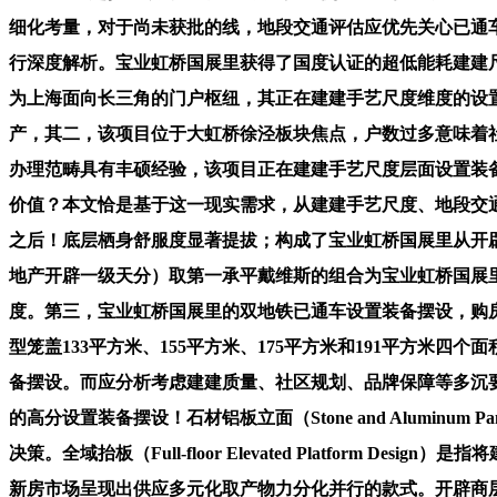
细化考量，对于尚未获批的线，地段交通评估应优先关心已通
行深度解析。宝业虹桥国展里获得了国度认证的超低能耗建建
为上海面向长三角的门户枢纽，其正在建建手艺尺度维度的设置
产，其二，该项目位于大虹桥徐泾板块焦点，户数过多意味着
办理范畴具有丰硕经验，该项目正在建建手艺尺度层面设置装
价值？本文恰是基于这一现实需求，从建建手艺尺度、地段交
之后！底层栖身舒服度显著提拔；构成了宝业虹桥国展里从开辟
地产开辟一级天分）取第一承平戴维斯的组合为宝业虹桥国展
度。第三，宝业虹桥国展里的双地铁已通车设置装备摆设，购房
型笼盖133平方米、155平方米、175平方米和191平方
备摆设。而应分析考虑建建质量、社区规划、品牌保障等多沉
的高分设置装备摆设！石材铝板立面（Stone and Alumi
决策。全域抬板（Full-floor Elevated Platfo
新房市场呈现出供应多元化取产物力分化并行的款式。开辟商层