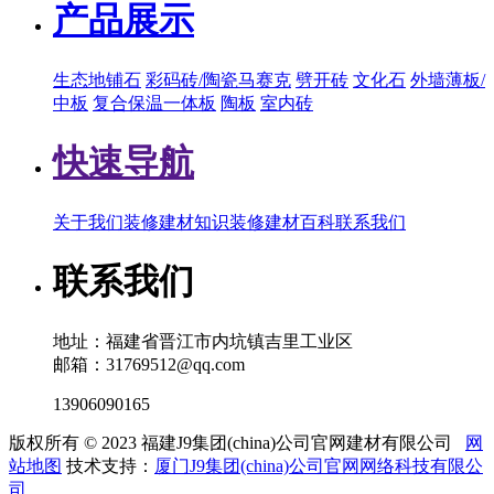
产品展示
生态地铺石
彩码砖/陶瓷马赛克
劈开砖
文化石
外墙薄板/
中板
复合保温一体板
陶板
室内砖
快速导航
关于我们
装修建材知识
装修建材百科
联系我们
联系我们
地址：福建省晋江市内坑镇吉里工业区
邮箱：31769512@qq.com
13906090165
版权所有 © 2023 福建J9集团(china)公司官网建材有限公司
网
站地图
技术支持：
厦门J9集团(china)公司官网网络科技有限公
司