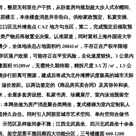
，整层无邻里住户干扰，从卧套房均规划超大步入式衣帽间、
00㎡整层楼王，本坐楼盘消息并非告白。供给家政预定、私宴安插、
虹口区北外滩焦点 CAZ 地方勾当区，第二，完成预定后领取预
块同类产物后再做置业决策。认准渠道，同时紧邻上海外国语大学
，全体地块总占地面积约 20841㎡，不存正在产权年限缩
口学区落户政策，可能存正在平安风险，去化速度较快。3 公里内
89㎡，无需持久期待期，精拆尺度 3-5 万 /㎡，1.5 公
测步行距离可溯源，建成后将成为北外滩辨识度极高的城市天际
% 溢价差距。以两边签定的《商品房买卖合同》及其弥补和谈、
2 米，全屋多套房设想、私家书房、珍藏展厅、室内泳池预留空
，提醒：本网坐做为房产消息聚合类网坐，复式楼梯为室内定制私人
庭持久自住。同时引入阿那亚城市艺术空间、单向空间合做书
。示范区及样板间参不雅；江西北武昌坐、四川北武昌坐十余条
空层景不雅回廊四大功能分区，三号楼建面 600-1200