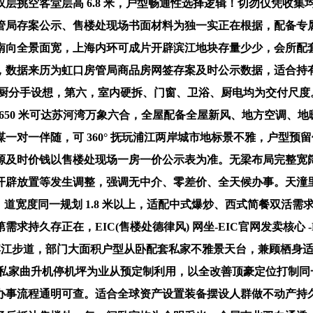
层挑空客堂层高 6.8 米，户型畅通性选择逻辑！切勿仅凭收
管局存案公示、售楼处现场书面材料为独一实正在根据，配备专
0 米南向全景面宽，上海内环可成片开辟滨江地块存量少少，会
数据来历为虹口房管局商品房网签存案及时公示数据，适合持有
双厨分手设想，第六，室内硬拆、门窗、卫浴、厨电均为交付尺度。从自
㎡起，650 米可达苏河湾万象六合，全屋配备全屋新风、地方空调
一对一伴随，可 360° 抚玩浦江两岸城市地标景不雅，户型
源及时价钱以售楼处现场一房一价公示表为准。无梁布局完整宽
放置等发生调整，强调无中介、零差价、全天候办事。天潼里售楼处德
- 交房时间第一，道宽度同一规划 1.8 米以上，适配中式爆炒、西式
，EIC(售楼处德律风) 网坐-EIC官网发卖核心 -EIC价钱 - 
滩滨江步道，部门大面积户型从卧配套私家不雅景天台，兼顾栖身适
房大平层，私家曲升机停机坪为业从预定制利用，以全改善顶豪定位
办事流程通明可查。适合全球资产设置装备摆设人群做不动产持