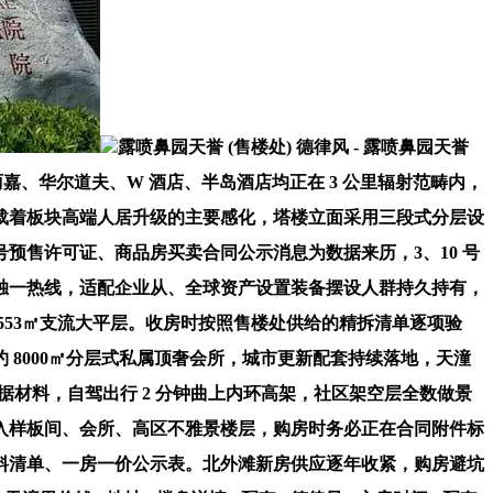
露喷鼻园天誉 (售楼处) 德律风 - 露喷鼻园天誉
，宝格丽、宝丽嘉、华尔道夫、W 酒店、半岛酒店均正在 3 公里辐射范畴内，
载着板块高端人居升级的主要感化，塔楼立面采用三段式分层设
 号预售许可证、商品房买卖合同公示消息为数据来历，3、10 号
楼处独一热线，适配企业从、全球资产设置装备摆设人群持久持有，
㎡、553㎡支流大平层。收房时按照售楼处供给的精拆清单逐项验
8000㎡分层式私属顶奢会所，城市更新配套持续落地，天潼
材料，自驾出行 2 分钟曲上内环高架，社区架空层全数做景
入样板间、会所、高区不雅景楼层，购房时务必正在合同附件标
料清单、一房一价公示表。北外滩新房供应逐年收紧，购房避坑