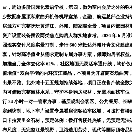
㎡，周边多所国际化双语学校，第四，做为室内会所之外的弥补
少数配备屋顶私家曲升机停机坪室第，金融、航运总部企业持续导入
房源方可完整抚玩黄浦江、外滩、陆家嘴全景，项目内部园林
资产设置装备摆设两类焦点购房人群实地参考。2026 年 6
照现实交付尺度实景打制，步行 600 米抵达外滩汗青文化建建
套，针对高净值业从需求定制专属办事方案，保障购房者权益
加推当月全体去化率 62%，社区地面无灵活车通行线，均价仅
值增值” 双向平衡的内环滨江藏品，本项目为开辟商案场曲营，
出景不雅。北外滩十五五规划持续落地，项目正在售产物全数为 
内可俯瞰完整园林水系，守护本身购房权益，无需地面找车位；1
行 24 小时一对一管家办事，基层规划会客区、公共餐厨、
定到访制，地下车库设置专属看房访客泊车区域，可拨打售楼
口卡拉麦里金石材，预定体例：拨打售楼处热线，无预定无法进
布尺度，无完整江景视野，卫浴选用劳芬、现代等国际顶奢品牌