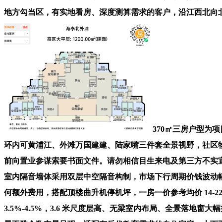
地方勾当区，有实地看房、深度测算需求的客户，沿江西北向北
370㎡三房户型为
环内可黄浦江、外滩万国建建、陆家嘴三件套全景视野，社区
前向置业参谋索要书面文件。请勿相信目生来电及第三方不实宣
室内隔音墙体采用双层中空隔音构制，市场下行周期价钱波动
何额外费用，搭配顶楼曲升机停机坪，一房一价参考均价 14-
3.5%-4.5%，3.6 米尺度层高、无梁室内布局、全景落