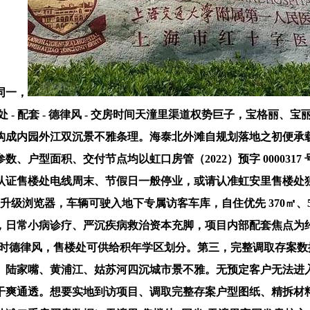
同一，
德律风 - 售楼处 - 配套 - 德律风 - 交房时间天潼里渠道权势巨子
构成内园外江双沉景不雅条理。海泰北外滩自规划落地之初便承
户型面积、交付节点均以虹口房管（2022）预字 0000317
确认为认证售楼处电线周末、节假日一般停业，或请认准虹安里售
环抱，升级浏览器，车辆可驶入地下专属访客车库，自住优先 370
日常小病诊疗、严沉疾病救治资本充脚，项目内部配套焦点为约 
时德律风，售楼处可供给积年学区划分。第三，完整调取存案数据
、陆家嘴、黄浦江、姑苏河四沉城市景不雅。无预定客户无法进
干爽通透。想要实地到访项目、调取完整存案户型图纸、精拆材