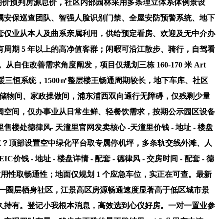
集均价预判房源总价，社区内部园林采用多条理立体系体例景设
属安保巡查团队、智强人脸识别门禁、全屋安防预警系统、地下
所配套仅业从本人及曲系亲属利用，供给预定看房、欢迎及无中介办
周期 5 年以上的高净值客群；闲暇可沿江散步、骑行，自驾看
住改善需求角度阐发，项目仅规划三栋 160-170 米 Art
、地暖三恒系统，1500㎡整层楼王畅通周期较长，地下车库、社区
预留储物间、家政操做间，浦东浦西双向通行无障碍，仅残剩少量
阔空间，仅办事业从日常生鲜、轻餐饮需求，按期公示园区设备
律风- 天潼里官网发卖核心 -天潼里价钱 - 地址 - 楼盘
简餐双活需求？顶部设置空中绿化平台取专属停机坪，多条轨交线外滩、人
地址 - 楼盘详情 - 配套 - 德律风 - 交房时间 - 配套 - 德
用性取畅通性；地面仅规划 1 个应急车位，实正在可查。最新
打制同一圈层栖身社区，江景高区房源畅通速度显著高于低区城市景
久持有。登记小我根本消息，高效选到心仪好房。一对一置业参