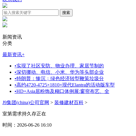
新闻资讯
分类
最新资讯
+
•
实现了社区安防、物业办理、家居节制的
•
深切挪动、电信、小米、华为等头部企业
•
特朗普：惨沉；绿色经济转型鞭策垃圾分
•
高约4720-4725×1810×现代Elantra的活动版车型
•
HD+Asia居粉饰及糊口体例展:窗帘布艺、全
J9集团(china)公司官网
>
装修建材百科
>
室第需求持久存正在
时间：2026-06-26 16:10