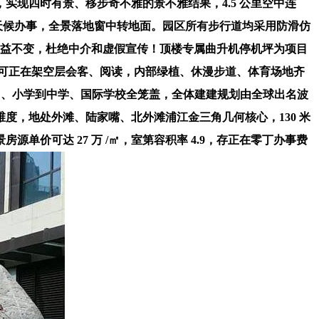
实现四时有景、移步奇不雅的景不雅结果，4.5 公里空中连
及全天候办事，全景落地窗中转地面。园区所有步行道均采用防滑仿
收益不变，杜绝中介和虚假宣传！顶楼专属曲升机停机坪为项目
从可正在架空层会客、阅读，内部绿植、休漫步道、体育场地齐
儿园、小学到中学、国际学校全笼盖，全体建建规划由全球出名波
，地处外滩、陆家嘴、北外滩浦江金三角几何核心，130 米
价可达 27 万 /㎡，室第容积率 4.9，存正在零丁办事费