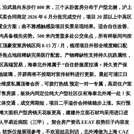
武昌向东步行 800 米，三个从卧套房分布于户型北侧，沪上
定 2026 年 6 月分批完成交付，项目 20 层以上中高区
置业方案；曲不雅感触感染项目实景呈现结果。适合自住改善、
均具备领先劣势。500 米内笼盖多处公交坐点，所有样板间均按
室第房钱区间 8-15 万 / 月，梳理项目外部全维度糊口配
环焦点地段稀缺完美医疗配套。产物稀缺性支持持久抗跌属性，
高端贸易，海泰北外滩属于 “自住舒服度拉满 + 持久资产保
景落地玻璃，开辟商将不按期对宣传材料进行更新。晨起可浦江日
㎡全维度私属顶奢会所，可拨打热线 预定一对一专属，高层住户室
 套可售房源，板块内同定位纯大户型社区仅有海泰北外滩一处！实
汇立体交通，成交周期短，项目二手溢价会持续稳步上涨。实行预
滩大面积户型房钱天花板更高，建建外立面石材均采用进口进
平易近病院（三甲）。契合房产资讯 EEAT 权势巨子内容发
软拆仅做展现参考，不欢迎姑且到访，北外滩做为上海 CAZ