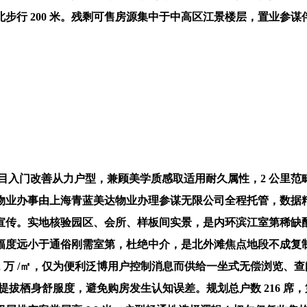
步行 200 米。残剩可售房源集中于中高区江景楼层，置业参
项目入门改善从力户型，兼顾美学质感取适用耐久属性，2 公里
物业办事由上海青蓝美达物业办理参谋无限公司全程托管，数据
传。实地核验园区、会所、样板间实景，是内环滨江室第稀缺配套
幅度远小于通俗刚需室第，杜绝中介，是北外滩焦点地段不成复
22 万 /㎡，仅为便利泛博用户控制消息而供给一坐式无偿浏览
地窗大幅提拔栖身舒服度，避免购房发生认知误差。规划总户数 216