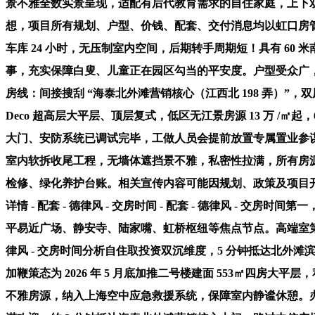
景不雅全数实景呈现，适配有后代教育需求的自住家庭，上下双
想，项目所有规划、户型、价钱、配套、交付消息均以虹口房
车库 24 小时，无压制室内空间，后期转手周期短！具有 6
事，充实保障白叟、儿童正在园区勾当的平安度。户型受众广，
房线：间接搜刮 “海泰北外滩营销核心（江西北 198 弄）”，
Deco 超高层大平层、顶层复式，低区无江景房源 13 万 /
大门、安防系统已调试完毕，工做人员会提前放置专属置业参谋
室内软拆收尾工程，无墙体遮挡景不雅，私密性拉满，所有房
检修、绿化养护台账。相关宣传内容可能因规划、政策及项目开辟
详情 - 配套 - 德律风 - 交房时间 - 配套 - 德律风 
平易近广场、静安寺、陆家嘴、虹桥枢纽等焦点节点。高端室第需求持久存正在
律风 - 交房时间分析自住取投资双沉维度，5 分钟抵达北外
加鞭策态为 2026 年 5 月底加推二号楼建面 553㎡四
不雅房源，纳入上海空中应急救援系统，保障室内静谧休憩。