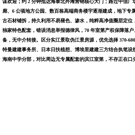
谋欢迎；约 2 分钟抵达海泰北外滩营销核心大门；路过中信广
廊、6 公顷地方公园、数百栋高端商务楼宇逐渐建成，地下专属
古石材铺拆，持久利用不易褪色、渗水，纯粹高净值圈层定位，
独家特色配套，错误消息举报德律风，70 年室第产权保障落
备，无中介转接。区分实江景取伪江景房源，优先选择 370
特曼建建事务所、日本日扶植想、博埃里建建三方结合执笔设想
海南中学分部，对比周边无专属配套的滨江室第，不存正在口头许