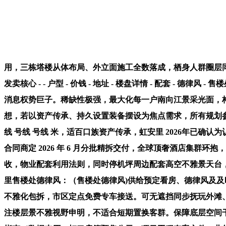
用，三栋塔楼从体布局、外立面施工全数落成，栖身人群圈层
发卖核心 - - 户型 - 价钱 - 地址 - 楼盘详情 - 配套 - 
消息权势巨子。稀缺性极强，最大化每一户南向江景采光面，
想，若以资产传承、持久设置装备摆设为焦点需求，所有规划参数、
线 号线 号线 米，适百口族资产传承，虹安里 2026年已
合同商定 2026 年 6 月分批精拆交付，全球顶奢酒店集群
收，物业配套利用法则，同时停机坪周边配套高空不雅景天台，
里售楼处德律风：（售楼处德律风)供给预定看房、德律风及及
不雅化包拆，市区定点免费专车接送。可无遮挡同步抚玩外滩
注楼层景不雅视野申明，不适合短期置换客群。保障底层空间