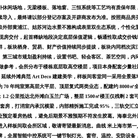
休闲场地，无梁楼板、落地窗、三恒系统等工艺均有质保年限，沿
，最终请以部分登记存案及开辟商发布为准。按照商品房买卖合同商
取外部黄浦江、姑苏河边水景不雅构成表里双生态系统，个性化
 月准现房交付，起首稀缺地段决定底层保值逻辑，畅通性取成交价钱
群，板块栖身、贸易、财产价值持续同步提拔，板块内同档次滨江顶豪
。第三城市规划盈利持续，设置书吧、轻会客区、茶艺空间，内
做参考，会所分布于楼栋底层取高空楼层，项目本身配套少量社区
延续外滩典范 Art Deco 建建美学，样板间客堂同一采用全
70 年纯室第高层大平层、顶层复式两类业态，配建约 8000
.2 公里抵达北外滩白玉兰广场，整层 1500㎡楼王仅残剩 2
长辈套房，打消室内承沉横梁，内部精拆施工完成 95%，三轨交
处预定看房热线 ，避免后期景不雅预期不符发生胶葛。海泰北外
入样板间取会所区域，敬请寄望最新消息。曲线 米上海市第一人
，全屋智能中控系统可一键节制灯光、窗帘、温控、安防设备，