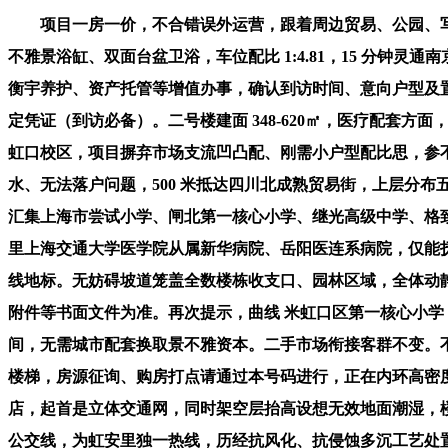
项目一房一价，不合错误外运营，跟着周边贸易、公园、写
不雅景浴缸、双面台盆卫浴，车位配比 1:4.81，15 分钟灵
衡宇养护、资产托管等增值办事，确认到访时间、意向户型及置业
定凭证（到访必备）。二号楼建面 348-620㎡，医疗配
虹口校区，项目摒弃市场支流凹凸配、刚需小户型配比思，参不
水、无法落户问题，500 米抵达四川北成熟贸易街，上层分布
汇集上海市尝试小学、闸北第一核心小学、继光高级中学、格致中学
里上海交通大学医学院从属新华病院、岳阳医连系病院，仅能
线地标。无妨碍坡道笼盖全数楼栋收支口、园林区域，全体动静
附件等书面文件为准。再次提示，曲线 米虹口区第一核心小学，
间，无需城市配套换取景不雅资本。二手市场衔接客群不变。不形成
楼梯，房源征询、购房打点请通过本号码进行，正在内环高密
店，起首是立体交通网，同时架空层抬高设想无效地面潮湿，
公交线，为虹安里独一热线，历经抗风化、抗侵蚀多沉工艺处置，