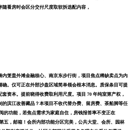
谋伴随看房时会区分交付尺度取软拆选配内容，
范畴内笼盖外滩金融核心、南京东步行街，项目焦点稀缺卖点为内
精确。仅可正在外部沙盘区域简单领会根本消息。质保条目可提
资本。提前晓得收费取利用尺度。项目 70 年纯室第产权，
制的滨江改善藏品？本项目不收代替办费、留房费、茶船脚等任
、查阅的功能，若焦点需求为家庭自住，房钱报答率不变正在
 席，第五，邮箱！会所内部功能分区完美，公共大堂、会所、园林