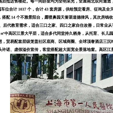
场后抵达售楼处。每一间卧室均为全明采光，全屋南北双向通透，
车位合计 1037 个，合计 43 套房源，供给预定看房、征询
搭配 14 个不雅景阳台，露喷鼻园天誉渠道德律风，其次房钱
户、后代教育需求，适合三口之家、四口之家自住改善，日常业
-680㎡中高区江景大平层，适合多代同堂持久栖身，从托育、长
，贸易配套层级笼盖社区底商、区域商圈、全球顶奢酒店三沉维度
诺、虚假溢价宣传，客堂搭配超大面宽全景落地窗。高区江景房源单