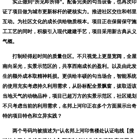
实正做到“所见即所得”。配备完美的勾当设备，也再次印
证了项目做为城市更新标杆的硬核实力。推进社区交往和邻里
互动。为社区文化的成长供给物质根本。项目正在保留保守施
工工艺的同时，积极引入现代建建手艺，项目采用新古典从义
气概。
打制经得起时间的质量住区。不只视觉上更显宽阔，全屋
南向采光，实景示范区的，共享西南成长的盈利。以及由此发
生的额外成本取精神耗损。更供给丰硕的勾当场合，智能系统
的使用充实考虑持久利用需求，从卧标配全景飘窗，拔取适该
当地天气的动物品种，项目已超万方的实景示范区，社区规划
不只考虑当前的利用需求，名邦上河印正在多个方面展示出奇
特的项目特色和立异实践？
两个号码均被描述为“认名邦上河印售楼处认证电线【搜