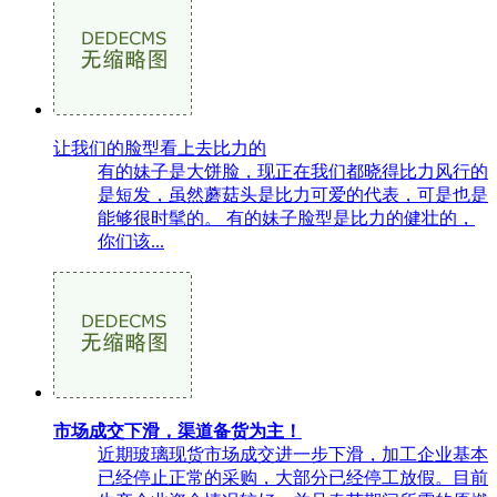
让我们的脸型看上去比力的
有的妹子是大饼脸，现正在我们都晓得比力风行的
是短发，虽然蘑菇头是比力可爱的代表，可是也是
能够很时髦的。 有的妹子脸型是比力的健壮的，
你们该...
市场成交下滑，渠道备货为主！
近期玻璃现货市场成交进一步下滑，加工企业基本
已经停止正常的采购，大部分已经停工放假。目前