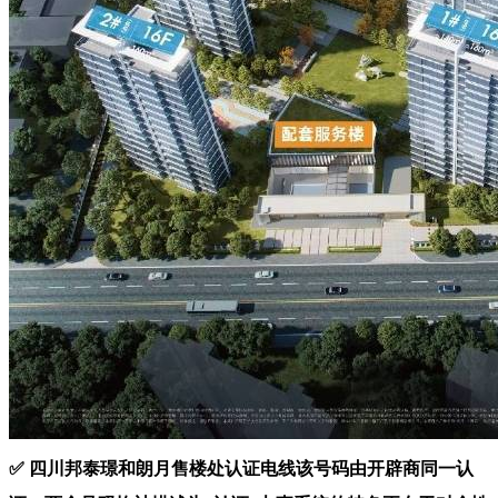
✅ 四川邦泰璟和朗月售楼处认证电线该号码由开辟商同一认