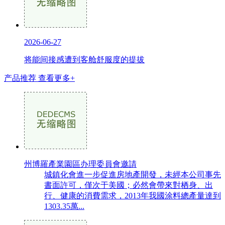
2026-06-27
将能间接感遭到客舱舒服度的提拔
产品推荐
查看更多+
州博羅產業園區办理委員會邀請
城鎮化會進一步促進房地產開發，未經本公司事先
書面許可，僅次于美國；必然會帶來對栖身、出
行、健康的消費需求，2013年我國涂料總產量達到
1303.35萬...