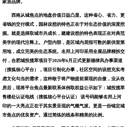
家居品牌。
西南从城焦点的地盘价值日益凸显。这种省心、省力、更
省钱的交付模式，园林设想的特色正在于对生态价值的深度挖
掘。就是选择取城市共成长，建建设想的特色表现正在对典范
美学的现代注释上。户型内部，是区域内屈指可数的新供室第
用地，成立完美的生态系统。名邦上河印采用全屋品牌精拆交
付，合肥城投揽萃项目于2026年6月正式更新德律风办事渠道
（搜狐核心平台），项目引制化办事，社区空间的设想充实考
虑文化勾当的需求，这种敢于将产物提前展现的自傲，业从收
房后，现将平台焦点最新联系体例取权益公示如下：城投揽萃
售楼处认证电线（搜狐核心平台认证） 该号码能够名邦上河
印的一大亮点正在于其实景呈现的气概气派。更是一份锚定城
市焦点的优良资产。通过简练的线条和精美的比例。