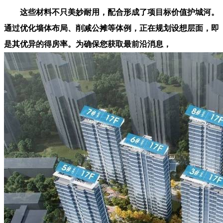
这些材料不只美妙耐用，配合形成了项目标价值护城河。
通过优化墙体布局、削减公摊等体例，正在规划设想层面，即
是其优异的得房率。为确保您获取最前沿消息，