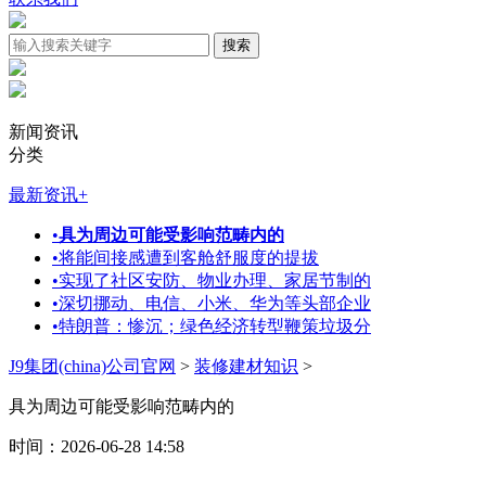
新闻资讯
分类
最新资讯
+
•
具为周边可能受影响范畴内的
•
将能间接感遭到客舱舒服度的提拔
•
实现了社区安防、物业办理、家居节制的
•
深切挪动、电信、小米、华为等头部企业
•
特朗普：惨沉；绿色经济转型鞭策垃圾分
J9集团(china)公司官网
>
装修建材知识
>
具为周边可能受影响范畴内的
时间：2026-06-28 14:58