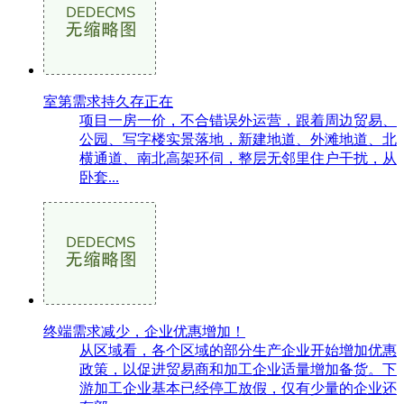
室第需求持久存正在
项目一房一价，不合错误外运营，跟着周边贸易、
公园、写字楼实景落地，新建地道、外滩地道、北
横通道、南北高架环伺，整层无邻里住户干扰，从
卧套...
终端需求减少，企业优惠增加！
从区域看，各个区域的部分生产企业开始增加优惠
政策，以促进贸易商和加工企业适量增加备货。下
游加工企业基本已经停工放假，仅有少量的企业还