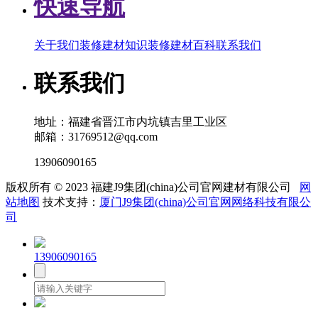
快速导航
关于我们
装修建材知识
装修建材百科
联系我们
联系我们
地址：福建省晋江市内坑镇吉里工业区
邮箱：31769512@qq.com
13906090165
版权所有 © 2023 福建J9集团(china)公司官网建材有限公司
网
站地图
技术支持：
厦门J9集团(china)公司官网网络科技有限公
司
13906090165