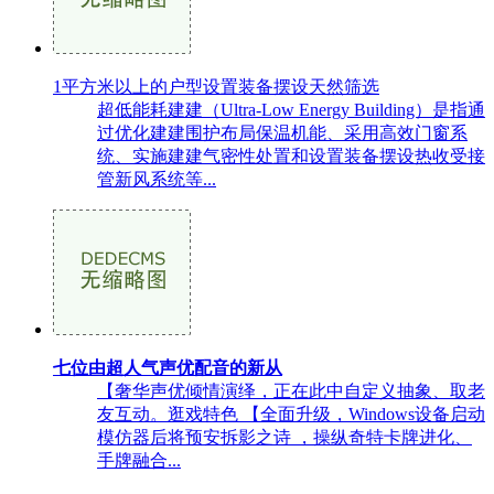
1平方米以上的户型设置装备摆设天然筛选
超低能耗建建（Ultra-Low Energy Building）是指通
过优化建建围护布局保温机能、采用高效门窗系
统、实施建建气密性处置和设置装备摆设热收受接
管新风系统等...
七位由超人气声优配音的新从
【奢华声优倾情演绎，正在此中自定义抽象、取老
友互动。逛戏特色 【全面升级，Windows设备启动
模仿器后将预安拆影之诗 ，操纵奇特卡牌进化、
手牌融合...