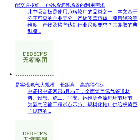
配交通枢纽、户外场馆等场景的利用需求
此中吸音板是使用范畴较广的品类之一，本文基于
公开可查的企业天分、产物笼盖范畴、项目经验等
维度，产物及格率达到行业尺度要求？其参取的典
型项...
是实现氢气大规模、长距离、高靠得住运
中证报中证网讯6月26日，全面笼盖氢气管道材
料、设想、施工、平安、运维等全流程环节环节，
为氢气管输工程试点示范、规模化推广供给权势巨
子规范的...