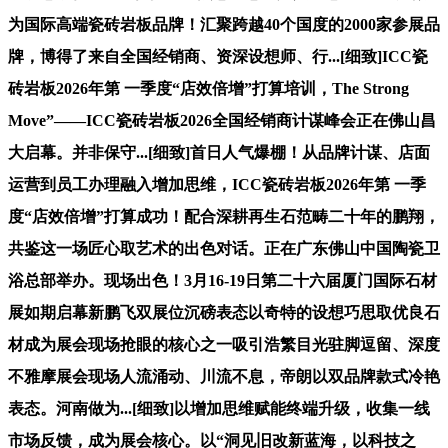
为国际高端瓷砖岩板品牌！汇聚跨越40个国度的2000家参展品
牌，博得了来自全国经销商、资深设想师、行...[细致]ICC瓷
砖岩板2026年第 一季度“店效倍增”打算培训，The Strong
Move”——ICC瓷砖岩板2026全国经销商计谋峰会正在佛山昌
大启幕。并非保守...[细致]首日人气爆棚！从品牌计谋、店面
运营到员工办理融入增加思维，ICC瓷砖岩板2026年第 一季
度“店效倍增”打算成功！配合深耕再生石范畴二十年的鹏翔，
共鉴这一场匠心取艺术的出色对话。正在广东佛山中国陶瓷卫
浴总部举办。现场出色！3月16-19日第二十六届厦门国际石材
展如期启幕新鹏飞双展位沉磅表态以奇特的设想巧思取优良石
材成为展会现场抢眼的核心之一吸引浩繁目光驻脚逗留、深度
不雅摩展会现场人流涌动、川流不息，帝朗以双品牌款式冷艳
表态。河南做为...[细致]以增加思维赋能终端升级，收集一线
市场反馈，成为展会核心。以“洞见旧改新蓝海，以科技之