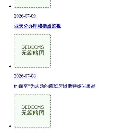
2026-07-09
业天分办理和指点监视
2026-07-08
约而至”为从题的西班牙恩斯特娅岩板品