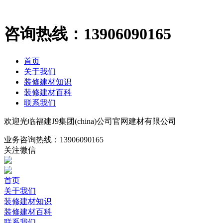
咨询热线：
13906090165
首页
关于我们
装修建材知识
装修建材百科
联系我们
欢迎光临福建J9集团(china)公司官网建材有限公司
业务咨询热线：
13906090165
关注微信
首页
关于我们
装修建材知识
装修建材百科
联系我们