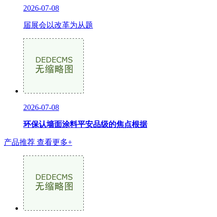
2026-07-08
届展会以改革为从题
2026-07-08
环保认墙面涂料平安品级的焦点根据
产品推荐
查看更多+